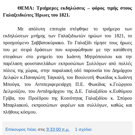
ΘΕΜΑ: Τριήμερες εκδηλώσεις – φόρος τιμής στους
Γαλαξειδιώτες Ήρωες του 1821.
Με απόλυτη επιτυχία στέφθηκε το τριήμερο των
εκδηλώσεων μνήμης των Γαλαξιδιωτών ηρώων του 1821, το
προηγούμενο Σαββατοκύριακο. Το Γαλαξίδι τίμησε τους ήρωες
του με σειρά δράσεων που κορυφώθηκαν με την κατάθεση
στεφάνων στο μνημείο του Ιωάννη Μητρόπουλου και την
παρέλαση φουστανελάδων εκπροσώπων Συλλόγων από πολλές
πόλεις της χώρας, στην παραλιακή οδό παρουσία του Δημάρχου
Δελφών κ.Παναγιώτη Ταγκαλή, του Βουλευτή Φωκίδας κ.Ιωάννη
Μπούγα, του Αντιπεριφερειάρχη Π.Ε. Φωκίδας κ.Γεώργιου
Δελμούζου, του Αντιδημάρχου της Δ.Ε. Γαλαξιδίου κ.Ευθύμιου
Γρίβα, του Προέδρου της Κοινότητας Γαλαξιδίου κ. Σπύρου
Μπαρλιακού, εκπροσώπων φορέων και συλλόγων, καθώς και
πλήθους κόσμου.
Επίκουρος Ιτέας
στις
9:33:00 π.μ.
1 σχόλιο: