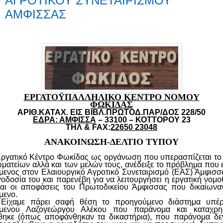
ΑΓΡΟΤΙΚΟΥ ΣΥΝΕΤΑΙΡΙΣΜΟΥ
ΑΜΦΙΣΣΑΣ
ΕΡΓΑΤΟΫΠΑΛΛΗΛΙΚΟ ΚΕΝΤΡΟ ΝΟΜΟΥ
ΦΩΚΙΔΑΣ
ΑΡΙΘ.ΚΑΤΑΧ. ΕΙΣ ΒΙΒΛ.ΠΡΩΤΟΔ.ΠΑΡ/ΔΟΣ 228/50
ΕΔΡΑ: ΑΜΦΙΣΣΑ
– 33100 – ΚΟΤΤΟΡΟΥ 23
ΤΗΛ &
FAX
:
22650 23048
ΑΝΑΚΟΙΝΩΣΗ-ΔΕΛΤΙΟ ΤΥΠΟΥ
Εργατικό Κέντρο Φωκίδας ως οργάνωση που υπερασπίζεται το 
ματείων αλλά και των μελών τους, ανέδειξε το πρόβλημα που ε
μενος στον Ελαιουργικό Αγροτικό Συνεταιρισμό (ΕΑΣ) Άμφισσ
γοδοσία του και παρενέβη για να λειτουργήσει η εργατική νομο
αι οι αποφάσεις του Πρωτοδικείου Άμφισσας που δικαίωνα
μενο.
Είχαμε πάρει σαφή θέση το προηγούμενο διάστημα υπέ
όμενου Λαζογεώργου Αλέκου που παράνομα και καταχρη
ηκε (όπως αποφάνθηκαν τα δικαστήρια), που παράνομα δε