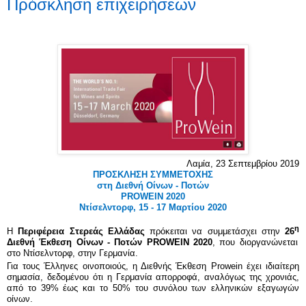
Πρόσκληση επιχειρήσεων
Λαμία,
23
Σεπτεμβρίου 2019
ΠΡΟΣΚΛΗΣΗ ΣΥΜΜΕΤΟΧΗΣ
στη Διεθνή Οίνων - Ποτών
PROWEIN
2020
Ντίσελντορφ
, 15 - 17 Μαρτίου 2020
η
Η
Περιφέρεια Στερεάς Ελλάδας
πρόκειται να συμμετάσχει στην
26
Διεθνή Έκθεση Οίνων - Ποτών
PROWEIN
2020
, που διοργανώνεται
στο Ντίσελντορφ, στην Γερμανία.
Για τους Έλληνες οινοποιούς, η Διεθνής Έκθεση
Prowein
έχει ιδιαίτερη
σημασία, δεδομένου ότι η Γερμανία απορροφά, αναλόγως της χρονιάς,
από το 39% έως και το 50% του συνόλου των ελληνικών εξαγωγών
οίνων.