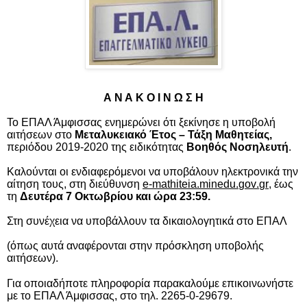
Α Ν Α Κ Ο Ι Ν Ω Σ Η
Το ΕΠΑΛ Άμφισσας ενημερώνει ότι ξεκίνησε η υποβολή
αιτήσεων στο
Μεταλυκειακό Έτος – Τάξη Μαθητείας,
περιόδου 2019-2020 της ειδικότητας
Βοηθός Νοσηλευτή
.
Καλούνται οι ενδιαφερόμενοι να υποβάλουν ηλεκτρονικά την
αίτηση τους, στη διεύθυνση
e
-
mathiteia
.
minedu
.
gov
.
gr
,
έως
τη
Δευτέρα 7 Οκτωβρίου και ώρα 23:59.
Στη συνέχεια να
υποβάλλουν τα δικαιολογητικά στο ΕΠΑΛ
(όπως αυτά αναφέρονται στην πρόσκληση υποβολής
αιτήσεων).
Για οποιαδήποτε πληροφορία παρακαλούμε επικοινωνήστε
με το ΕΠΑΛ Άμφισσας, στο τηλ. 2265-0-29679.