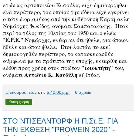
ετών ως αρτοποιείου Κωτούλα, είχε δημιουργηθεί
ένα περίπτερο, του οποίου την άδεια είχε εγκρίνει
ο τότε διορισμένος από την κυβέρνηση Καραμανλή
Νομάρχης Φωκίδος, ονόματι Σαμπατακάκης. Ήταν
περί το τέλος της 10ετίας του 1950 και ο ελέω
Ε.Ρ.Ε."
"
Νομάρχης, ενέκρινε ότι ήθελε, για όποιον
ήθελε και όπου ήθελε. Έτσι λοιπόν, το εκεί
δημιουργηθέν περίπτερο, το κατασκευασθέν
σύμφωνα με τα πρότυπα της εποχής, ενεκρίθη και
"ιδιοκτήτη"
εδόθη προς χρήση στον πρώτον
του,
Αντώνιο Κ. Κονδύλη
ονόματι
εξ Ιτέας.
Επίκουρος Ιτέας
στις
5:40:00 μ.μ.
6 σχόλια:
Κοινή χρήση
ΣΤΟ ΝΤΙΣΕΛΝΤΟΡΦ Η Π.Στ.Ε. ΓΙΑ
ΤΗΝ ΕΚΘΕΣΗ "PROWEIN 2020" -